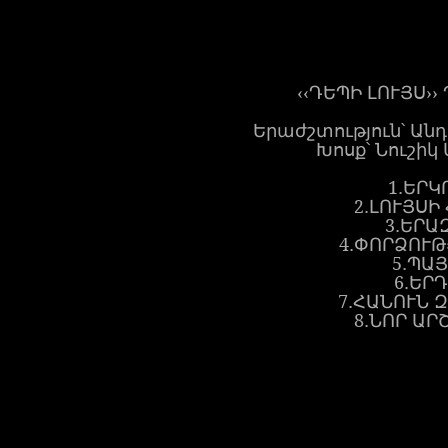
‹‹ԴԵՊԻ ԼՈՒՅՍ›
Երաժշտություն՝ Ան
Խոսք՝ Նուշիկ
1.ԵՐԿ
2.ԼՈՒՅՍԻ
3.ԵՐԱ
4.ՓՈՐՁՈՒԹ
5.ՊԱ
6.ԵՐ
7.ՀԱՆՈՒՆ 
8.ՆՈՐ ԱՐ