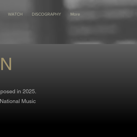
WATCH
DISCOGRAPHY
More
ON
posed in 2025.
 National Music