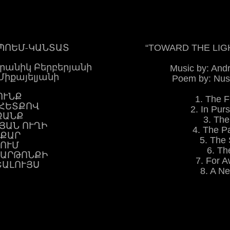
› ՊՈԵՄ-ԿԱՆՏԱՏ
“TOWARD THE LIG
դրանիկ Բերբերյանի
Music by: And
 Միքայելյանի
Poem by: Nus
ՈՒՆՔ
1. The 
 ՀԵՏՔՈՎ
2. In Purs
ԶԱՆՔ
3. Th
ՅԱՆ ՈՒՂԻ
4. The Pa
ՅՔԱՐ
5. The 
ԴՈՒՄ
6. Th
ԶԱՐԹՈՆՔԻ
7. For 
ՇԱԼՈՒՅՍ
8. A N