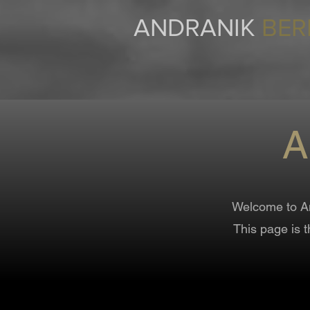
ANDRANIK
BER
A
Welcome to An
This page is 