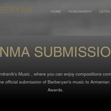
BERYAN
HOME
FILMOGRAPHY
LISTEN
NMA SUBMISSI
dranik's Music , where you can enjoy compositions com
the official submission of Berberyan's music to Armenian
Awards.