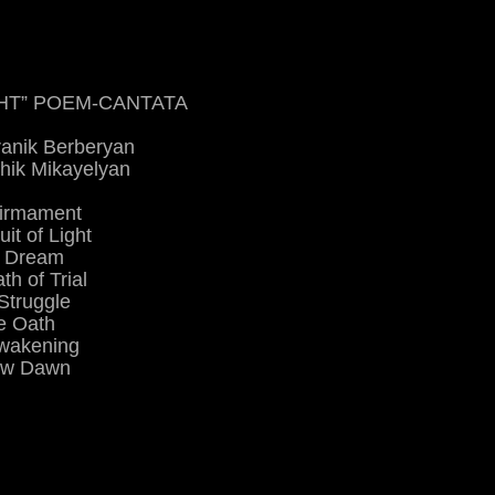
HT” POEM-CANTATA
ranik Berberyan
hik Mikayelyan
Firmament
uit of Light
e Dream
th of Trial
Struggle
e Oath
Awakening
ew Dawn